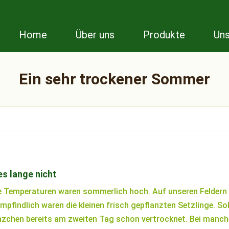
Home
Über uns
Produkte
Uns
Ein sehr trockener Sommer
s lange nicht
e Temperaturen waren sommerlich hoch. Auf unseren Feldern
indlich waren die kleinen frisch gepflanzten Setzlinge. Soba
nzchen bereits am zweiten Tag schon vertrocknet. Bei manch