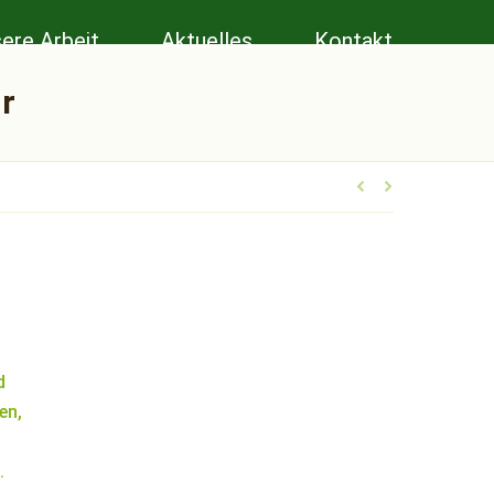
ere Arbeit
Aktuelles
Kontakt
r
d
en,
.