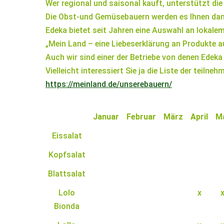
Wer regional und saisonal kauft, unterstützt di
Die Obst-und Gemüsebauern werden es Ihnen dan
Edeka bietet seit Jahren eine Auswahl an lokal
„Mein Land – eine Liebeserklärung an Produkte a
Auch wir sind einer der Betriebe von denen Edeka 
Vielleicht interessiert Sie ja die Liste der teilne
https://meinland.de/unserebauern/
Januar
Februar
März
April
M
Eissalat
Kopfsalat
Blattsalat
Lolo
x
Bionda