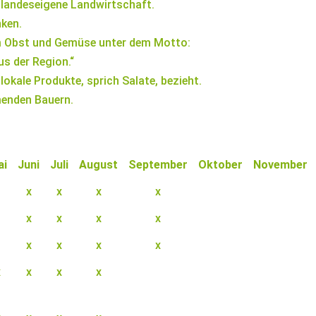
e landeseigene Landwirtschaft.
ken.
em Obst und Gemüse unter dem Motto:
us der Region.“
lokale Produkte, sprich Salate, bezieht.
hmenden Bauern.
ai
Juni
Juli
August
September
Oktober
November
x
x
x
x
x
x
x
x
x
x
x
x
x
x
x
x