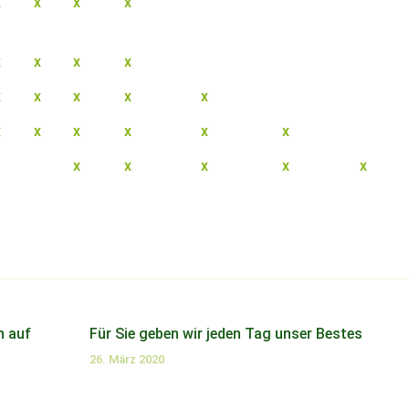
x
x
x
x
x
x
x
x
x
x
x
x
x
x
x
x
x
x
x
x
x
x
x
x
h auf
Für Sie geben wir jeden Tag unser Bestes
26. März 2020